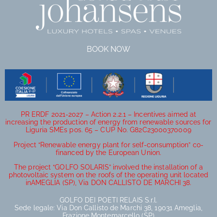
BOOK NOW
PR ERDF 2021-2027 – Action 2.2.1 – Incentives aimed at
increasing the production of energy from renewable sources for
Liguria SMEs pos. 65 – CUP No. G82C23000370009
Project “Renewable energy plant for self-consumption” co-
financed by the European Union.
The project “GOLFO SOLARIS” involved the installation of a
photovoltaic system on the roofs of the operating unit located
inAMEGLIA (SP), Via DON CALLISTO DE MARCHI 38.
GOLFO DEI POETI RELAIS S.r.l.
Sede legale: Via Don Callisto de Marchi 38, 19031 Ameglia,
Frazione Montemarcello (SP)