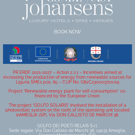
BOOK NOW
PR ERDF 2021-2027 – Action 2.2.1 – Incentives aimed at
increasing the production of energy from renewable sources for
Liguria SMEs pos. 65 – CUP No. G82C23000370009
Project “Renewable energy plant for self-consumption” co-
financed by the European Union.
The project “GOLFO SOLARIS” involved the installation of a
photovoltaic system on the roofs of the operating unit located
inAMEGLIA (SP), Via DON CALLISTO DE MARCHI 38.
GOLFO DEI POETI RELAIS S.r.l.
Sede legale: Via Don Callisto de Marchi 38, 19031 Ameglia,