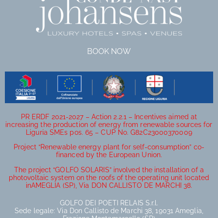
BOOK NOW
PR ERDF 2021-2027 – Action 2.2.1 – Incentives aimed at
increasing the production of energy from renewable sources for
Liguria SMEs pos. 65 – CUP No. G82C23000370009
Project “Renewable energy plant for self-consumption” co-
financed by the European Union.
The project “GOLFO SOLARIS” involved the installation of a
photovoltaic system on the roofs of the operating unit located
inAMEGLIA (SP), Via DON CALLISTO DE MARCHI 38.
GOLFO DEI POETI RELAIS S.r.l.
Sede legale: Via Don Callisto de Marchi 38, 19031 Ameglia,