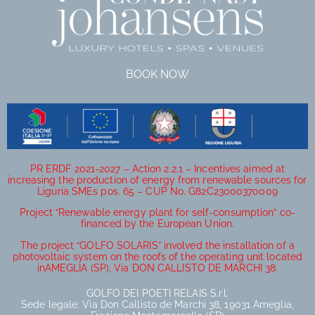
BOOK NOW
PR ERDF 2021-2027 – Action 2.2.1 – Incentives aimed at
increasing the production of energy from renewable sources for
Liguria SMEs pos. 65 – CUP No. G82C23000370009
Project “Renewable energy plant for self-consumption” co-
financed by the European Union.
The project “GOLFO SOLARIS” involved the installation of a
photovoltaic system on the roofs of the operating unit located
inAMEGLIA (SP), Via DON CALLISTO DE MARCHI 38.
GOLFO DEI POETI RELAIS S.r.l.
Sede legale: Via Don Callisto de Marchi 38, 19031 Ameglia,